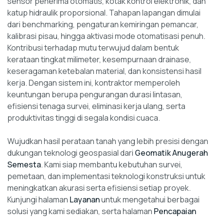
sensor penerima otomatis, kotak kontrol elektronik, dan
katup hidraulik proporsional. Tahapan lapangan dimulai
dari benchmarking, pengaturan kemiringan pemancar,
kalibrasi pisau, hingga aktivasi mode otomatisasi penuh.
Kontribusi terhadap mutu terwujud dalam bentuk
kerataan tingkat milimeter, kesempurnaan drainase,
keseragaman ketebalan material, dan konsistensi hasil
kerja. Dengan sistem ini, kontraktor memperoleh
keuntungan berupa pengurangan durasi lintasan,
efisiensi tenaga survei, eliminasi kerja ulang, serta
produktivitas tinggi di segala kondisi cuaca.
Wujudkan hasil perataan tanah yang lebih presisi dengan
dukungan teknologi geospasial dari
Geomatik Anugerah
Semesta
. Kami siap membantu kebutuhan survei,
pemetaan, dan implementasi teknologi konstruksi untuk
meningkatkan akurasi serta efisiensi setiap proyek.
Kunjungi halaman
Layanan
untuk mengetahui berbagai
solusi yang kami sediakan, serta halaman
Pencapaian