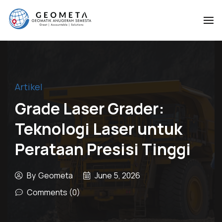
Geometa
Geometa
Geomatik
Geomatik
Anugerah
Anugerah
Semesta
Semesta
Artikel
Grade Laser Grader:
Teknologi Laser untuk
Perataan Presisi Tinggi
By
Geometa
June 5, 2026
Comments (0)