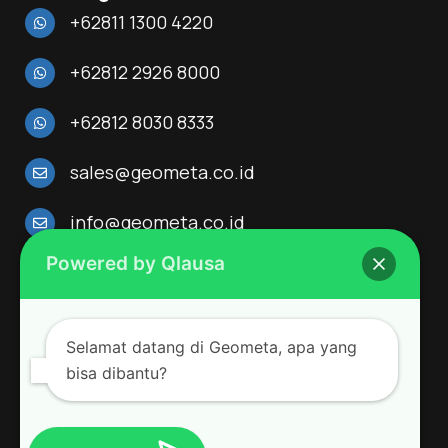
+62811 1300 4220
+62812 2926 8000
+62812 8030 8333
sales@geometa.co.id
info@geometa.co.id
Powered by Qlausa
Alamat
Menara 165 Lantai 3
Jl. TB. Simatupang Kav. 1,
Selamat datang di Geometa, apa yang
Cilandak Timur, Pasar Minggu, Jakarta Selatan, DKI
Jakarta 12560
bisa dibantu?