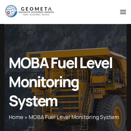
Geometa
Geometa
Geomatik
Geomatik
Anugerah
Anugerah
Semesta
Semesta
MOBA Fuel Level
Monitoring
System
Home
»
MOBA Fuel Level Monitoring System