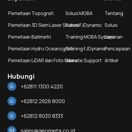
Pemetaan Topografi
Solusi MOBA
Tentang
Pemetaan 3D Slam Laser Scanner
Solusi FJDynamic
Solusi
Pemetaan Batimetri
Training MOBA System
Layanan
Pemetaan Hydro Oceanografi
Training FJDynamic
Pencapaian
Pemetaan LiDAR dan Foto Udara
Remote Support
Artikel
Hubungi
+62811 1300 4220
+62812 2926 8000
+62812 8030 8333
sales@geometa.co.id