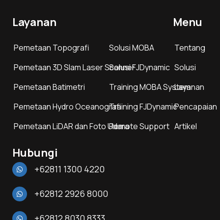
Layanan
Menu
Pemetaan Topografi
Solusi MOBA
Tentang
Pemetaan 3D Slam Laser Scanner
Solusi FJDynamic
Solusi
Pemetaan Batimetri
Training MOBA System
Layanan
Pemetaan Hydro Oceanografi
Training FJDynamic
Pencapaian
Pemetaan LiDAR dan Foto Udara
Remote Support
Artikel
Hubungi
+62811 1300 4220
+62812 2926 8000
+62812 8030 8333