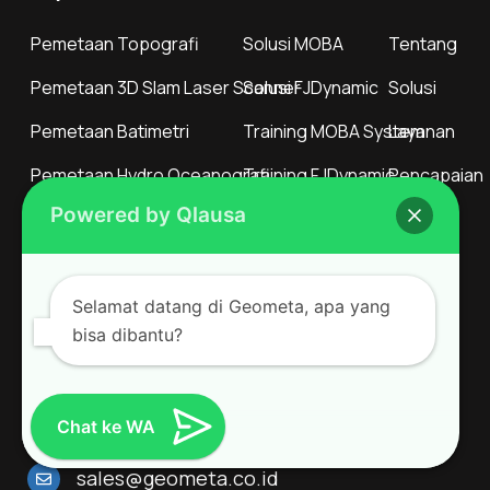
Pemetaan Topografi
Solusi MOBA
Tentang
Pemetaan 3D Slam Laser Scanner
Solusi FJDynamic
Solusi
Pemetaan Batimetri
Training MOBA System
Layanan
Pemetaan Hydro Oceanografi
Training FJDynamic
Pencapaian
Powered by Qlausa
Pemetaan LiDAR dan Foto Udara
Remote Support
Artikel
Hubungi
Selamat datang di Geometa, apa yang
+62811 1300 4220
bisa dibantu?
+62812 2926 8000
+62812 8030 8333
Chat ke WA
sales@geometa.co.id