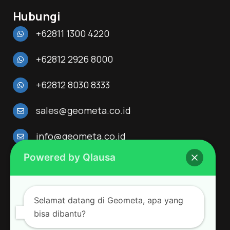
Hubungi
+62811 1300 4220
+62812 2926 8000
+62812 8030 8333
sales@geometa.co.id
info@geometa.co.id
Powered by Qlausa
Alamat
Menara 165 Lantai 3
Jl. TB. Simatupang Kav. 1,
Selamat datang di Geometa, apa yang
Cilandak Timur, Pasar Minggu, Jakarta Selatan, DKI
Jakarta 12560
bisa dibantu?