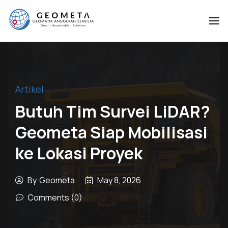
Geometa
Geometa
Geomatik
Geomatik
Anugerah
Anugerah
Semesta
Semesta
Artikel
Butuh Tim Survei LiDAR?
Geometa Siap Mobilisasi
ke Lokasi Proyek
By
Geometa
May 8, 2026
Comments (0)