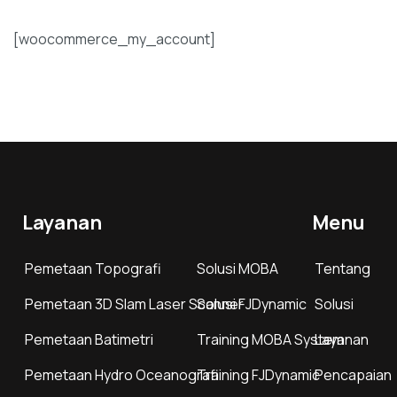
[woocommerce_my_account]
Layanan
Menu
Pemetaan Topografi
Solusi MOBA
Tentang
Pemetaan 3D Slam Laser Scanner
Solusi FJDynamic
Solusi
Pemetaan Batimetri
Training MOBA System
Layanan
Pemetaan Hydro Oceanografi
Training FJDynamic
Pencapaian