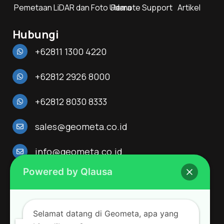
Pemetaan LiDAR dan Foto Udara
Remote Support
Artikel
Hubungi
+62811 1300 4220
+62812 2926 8000
+62812 8030 8333
sales@geometa.co.id
info@geometa.co.id
Powered by Qlausa
Alamat
Menara 165 Lantai 3
Jl. TB. Simatupang Kav. 1,
Selamat datang di Geometa, apa yang
Cilandak Timur, Pasar Minggu, Jakarta Selatan, DKI